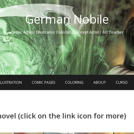
German Nobile
Comic Artist / Illustrator/ Colorist / Concept Artist / Art Teacher
LLUSTRATION
COMIC PAGES
COLORING
ABOUT
CURSO
vel (click on the link icon for more)