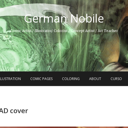
German Nobile
Comic Artist / Illustrator/ Colorist / Concept Artist / Art Teacher
LLUSTRATION
COMIC PAGES
COLORING
ABOUT
CURSO
AD cover